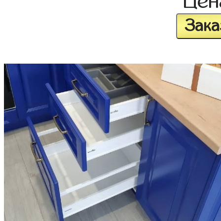
Це
Зака