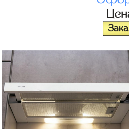
Це
Зака