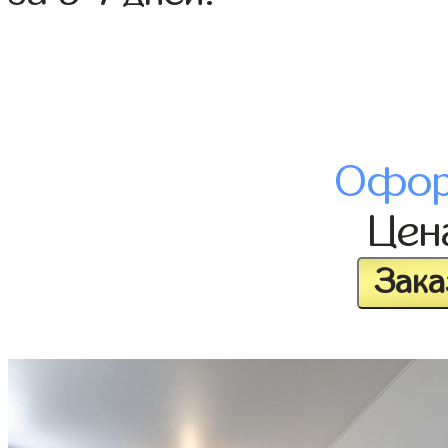
Офор
Це
Зака