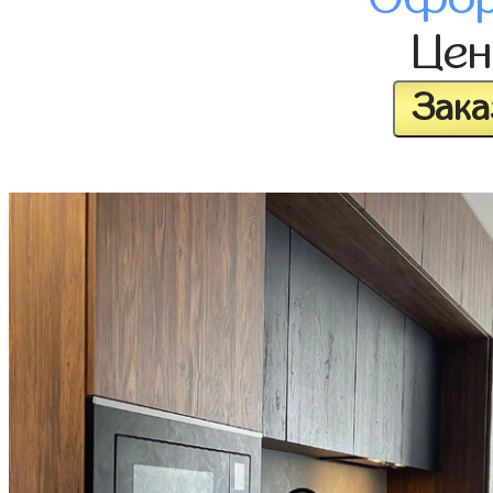
Це
Зака