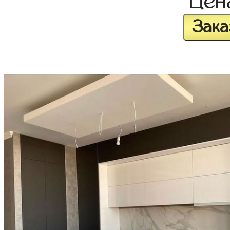
Це
Зака