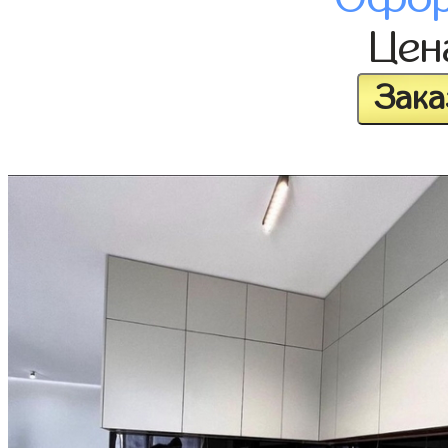
Це
Зака