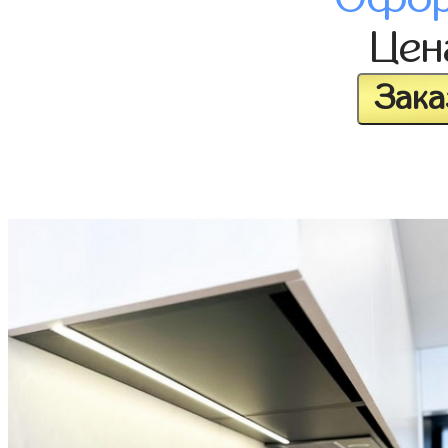
Це
Зака