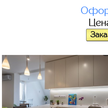
Офор
Це
Зака