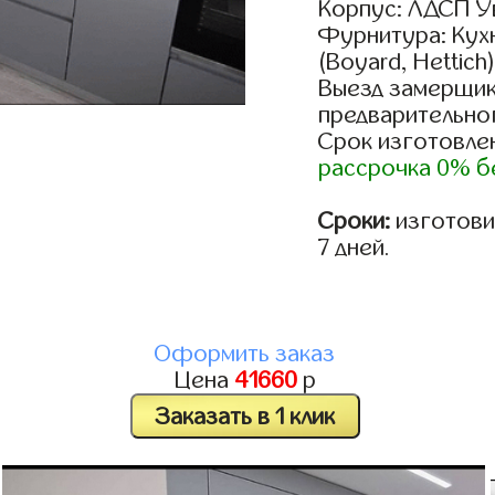
Корпус: ЛДСП У
Фурнитура: Кух
(Boyard, Hettich
Выезд замерщик
предварительно
Срок изготовлен
рассрочка 0% б
Сроки:
изготовим
7 дней.
Оформить заказ
Цена
41660
р
Заказать в 1 клик