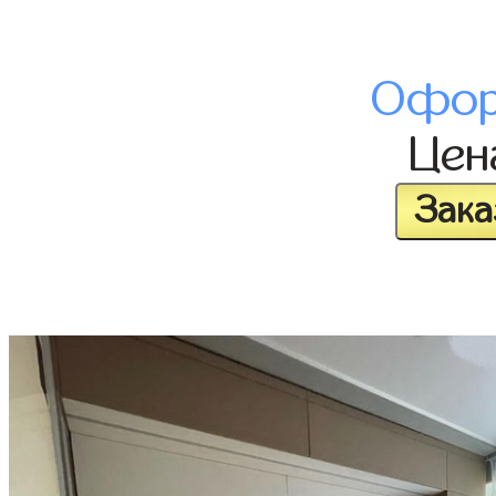
Офор
Це
Зака