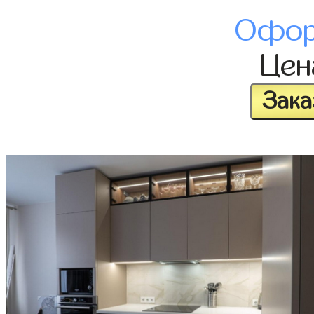
Офор
Це
Зака