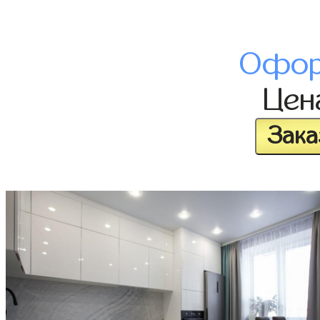
Офор
Це
Зака