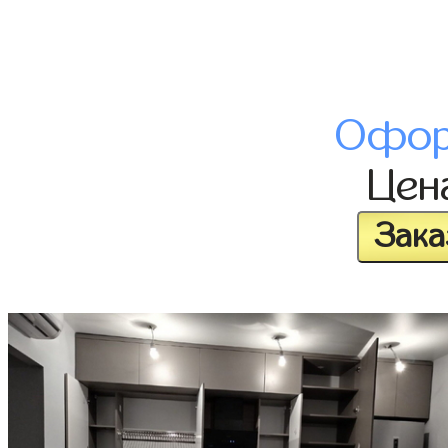
Офор
Цен
Зака