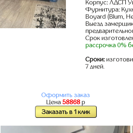
Корпус: ЛДСП У
Фурнитура: Кух
Boyard (Blum, He
Выезд замерщик
предварительно
Срок изготовлен
рассрочка 0% б
Сроки:
изготовим
7 дней.
Оформить заказ
Цена
58868
р
Заказать в 1 клик