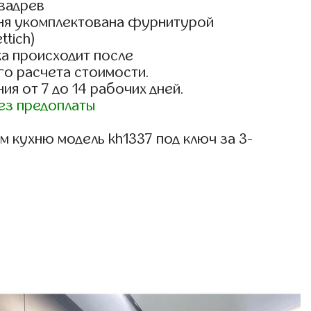
вадрев
ня укомплектована фурнитурой
ttich)
а происходит после
го расчета стоимости.
ия от 7 до 14 рабочих дней.
ез предоплаты
 кухню модель kh1337 под ключ за 3-