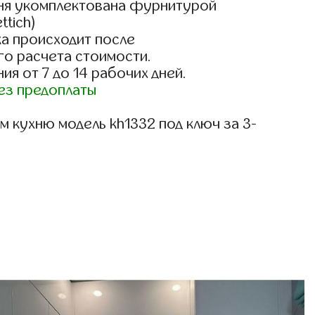
ня укомплектована фурнитурой
ttich)
а происходит после
го расчета стоимости.
ия от 7 до 14 рабочих дней.
ез предоплаты
 кухню модель kh1332 под ключ за 3-