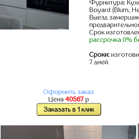
Фурнитура: Кух
Boyard (Blum, He
Выезд замерщик
предварительно
Срок изготовлен
рассрочка 0% б
Сроки:
изготовим
7 дней.
Оформить заказ
Цена
40567
р
Заказать в 1 клик