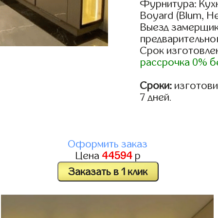
Фурнитура: Кух
Boyard (Blum, He
Выезд замерщик
предварительно
Срок изготовлен
рассрочка 0% б
Сроки:
изготовим
7 дней.
Оформить заказ
Цена
44594
р
Заказать в 1 клик