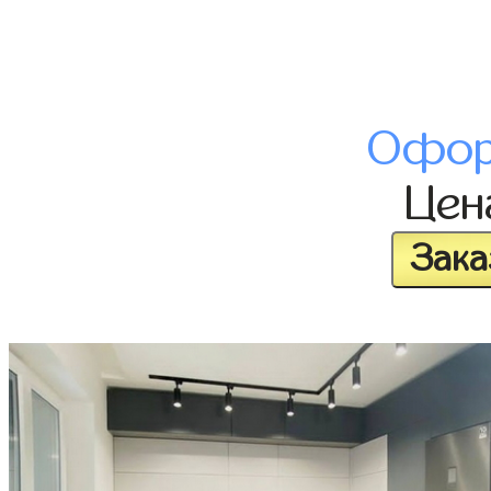
Офор
Це
Зака