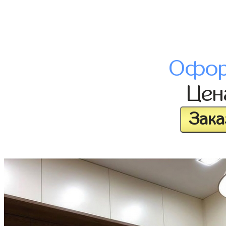
Офор
Це
Зака