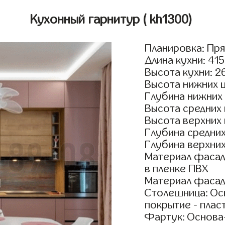
Кухонный гарнитур
( kh1300)
Планировка: Пр
Длина кухни: 41
Высота кухни: 2
Высота нижних 
Глубина нижних
Высота средних
Высота верхних
Глубина средни
Глубина верхни
Материал фасад
в пленке ПВХ
Материал фасад
Столешница: Осн
покрытие - пласт
Фартук: Основа