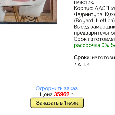
пластик.
Корпус: ЛДСП У
Фурнитура: Кух
(Boyard, Hettich
Выезд замерщик
предварительно
Срок изготовлен
рассрочка 0% б
Сроки:
изготовим
7 дней.
Оформить заказ
Цена
35962
р
Заказать в 1 клик