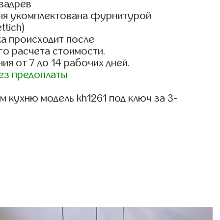
вадрев
ня укомплектована фурнитурой
ttich)
а происходит после
го расчета стоимости.
ия от 7 до 14 рабочих дней.
ез предоплаты
 кухню модель kh1261 под ключ за 3-