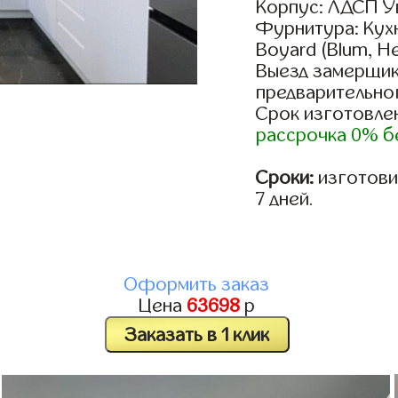
Корпус: ЛДСП У
Фурнитура: Кух
Boyard (Blum, He
Выезд замерщик
предварительно
Срок изготовлен
рассрочка 0% б
Сроки:
изготовим
7 дней.
Оформить заказ
Цена
63698
р
Заказать в 1 клик