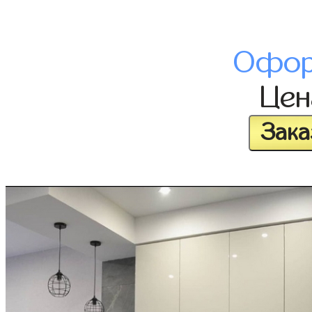
Офор
Це
Зака