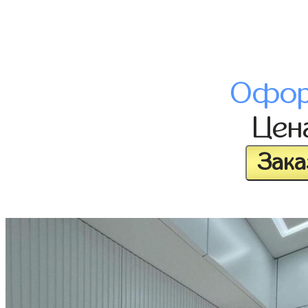
Офор
Цен
Зака