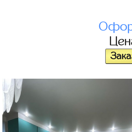
Офор
Це
Зака