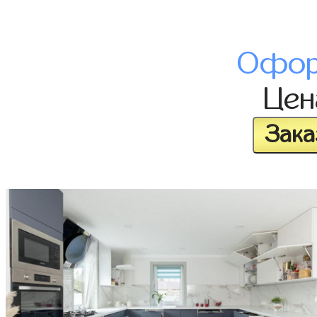
Офор
Це
Зака