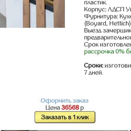
пластик.
Корпус: ЛДСП У
Фурнитура: Кух
(Boyard, Hettich
Выезд замерщик
предварительно
Срок изготовлен
рассрочка 0% б
Сроки:
изготовим
7 дней.
Оформить заказ
Цена
36568
р
Заказать в 1 клик