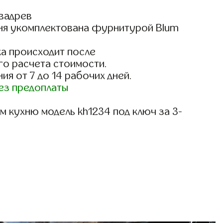
вадрев
ня укомплектована фурнитурой Blum
)
а происходит после
го расчета стоимости.
ия от 7 до 14 рабочих дней.
ез предоплаты
 кухню модель kh1234 под ключ за 3-