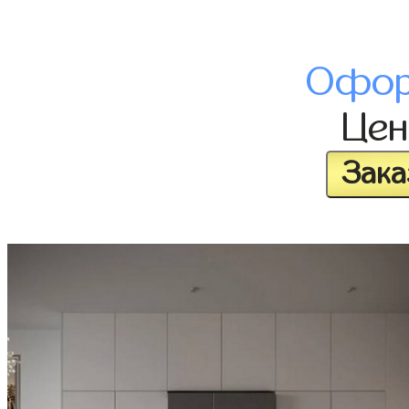
Офор
Це
Зака