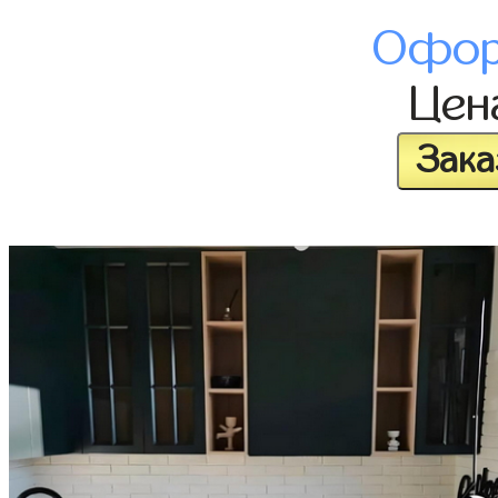
Офор
Це
Зака