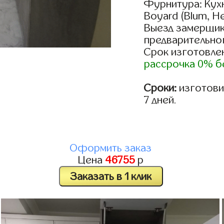
Фурнитура: Кух
Boyard (Blum, He
Выезд замерщик
предварительно
Срок изготовлен
рассрочка 0% б
Сроки:
изготовим
7 дней.
Оформить заказ
Цена
46755
р
Заказать в 1 клик