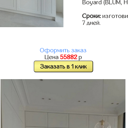
Boyard (BLUM, H
Сроки:
изготовим
7 дней.
Оформить заказ
Цена
55882
р
Заказать в 1 клик