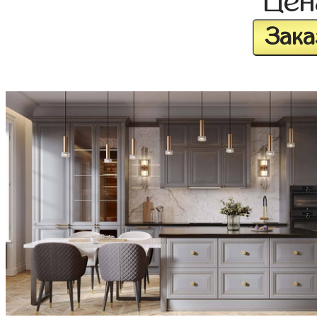
Це
Зака