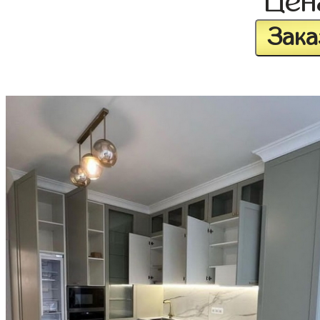
Це
Зака