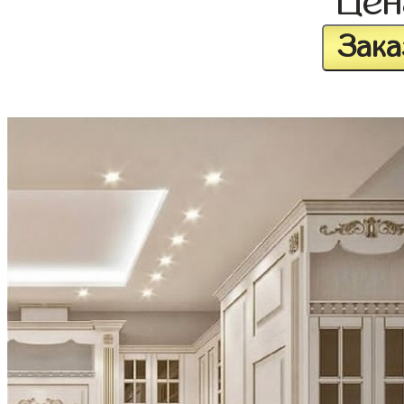
Це
Зака