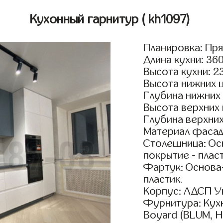
Кухонный гарнитур
( kh1097)
Планировка: Пр
Длина кухни: 36
Высота кухни: 
Высота нижних 
Глубина нижних
Высота верхних
Глубина верхни
Материал фасад
Столешница: Осн
покрытие - пласт
Фартук: Основа
пластик.
Корпус: ЛДСП У
Фурнитура: Кух
Boyard (BLUM, H