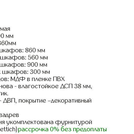
ямая
00 мм
2360мм
шкафов: 860 мм
 шкафов: 560 мм
 шкафов: 900 мм
х шкафов: 300 мм
ов: МДФ в пленке ПВХ
ова - влагостойкое ДСП 38 мм,
ик.
- ДВП, покрытие –декоративный
вадрев
ня укомплектована фурнитурой
ettich)
рассрочка 0% без предоплаты