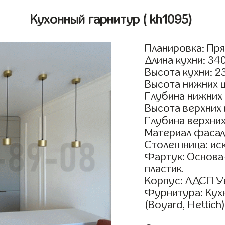
Кухонный гарнитур
( kh1095)
Планировка: Пр
Длина кухни: 34
Высота кухни: 2
Высота нижних 
Глубина нижних
Высота верхних
Глубина верхни
Материал фасад
Столешница: ис
Фартук: Основа
пластик.
Корпус: ЛДСП У
Фурнитура: Кух
(Boyard, Hettich