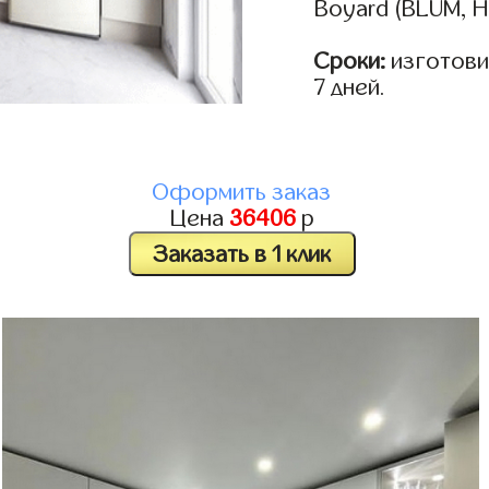
Boyard (BLUM, H
Сроки:
изготовим
7 дней.
Оформить заказ
Цена
36406
р
Заказать в 1 клик