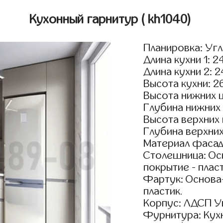
Кухонный гарнитур
( kh1040)
Планировка: Уг
Длина кухни 1: 2
Длина кухни 2: 
Высота кухни: 2
Высота нижних 
Глубина нижних
Высота верхних
Глубина верхни
Материал фасад
Столешница: Осн
покрытие - пласт
Фартук: Основа
пластик.
Корпус: ЛДСП У
Фурнитура: Кух