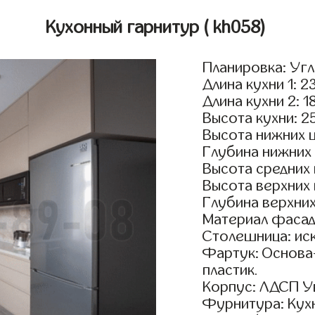
Кухонный гарнитур
( kh058)
Планировка: Уг
Длина кухни 1: 2
Длина кухни 2: 1
Высота кухни: 2
Высота нижних 
Глубина нижних
Высота средних
Высота верхних
Глубина верхни
Материал фасад
Столешница: ис
Фартук: Основа
пластик.
Корпус: ЛДСП У
Фурнитура: Кух