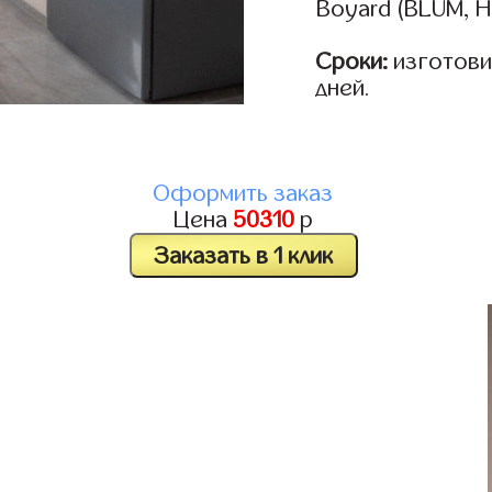
Boyard (BLUM, H
Сроки:
изготовим
дней.
Оформить заказ
Цена
50310
р
Заказать в 1 клик