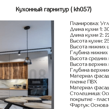
Кухонный гарнитур
( kh057)
Планировка: Уг
Длина кухни 1: 3
Длина кухни 2: 
Высота кухни: 2
Высота нижних 
Глубина нижних
Высота средних
Высота верхних
Глубина верхни
Материал фасад
пленке ПВХ
Материал фаса
Столешница: Осн
покрытие - пласт
Фартук: Основа