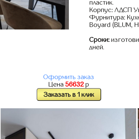
пластик.
Корпус: ЛДСП У
Фурнитура: Кух
Boyard (BLUM, H
Сроки:
изготовим
дней.
Оформить заказ
Цена
56632
р
Заказать в 1 клик