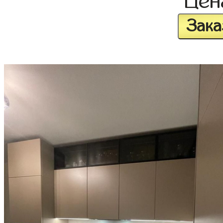
Це
Зака