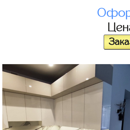
Офор
Це
Зака