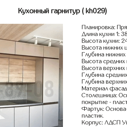
Кухонный гарнитур
( kh029)
Планировка: Пр
Длина кухни 1: 3
Высота кухни: 2
Высота нижних 
Глубина нижних
Высота средних
Высота верхних
Глубина средни
Глубина верхни
Материал фасад
Столешница: Осн
покрытие - пласт
Фартук: Основа
пластик.
Корпус: ЛДСП У