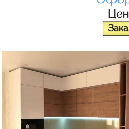
Це
Зака