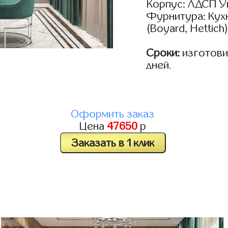
Корпус: ЛДСП У
Фурнитура: Кух
(Boyard, Hettich
Сроки:
изготовим
дней.
Оформить заказ
Цена
47650
р
Заказать в 1 клик