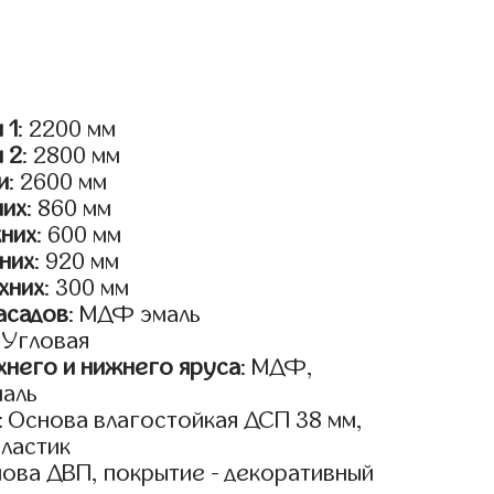
 1
: 2200 мм
и 2
: 2800 мм
и
: 2600 мм
них
: 860 мм
жних
: 600 мм
них
: 920 мм
хних
: 300 мм
асадов
: МДФ эмаль
: Угловая
него и нижнего яруса
: МДФ,
маль
: Основа влагостойкая ДСП 38 мм,
пластик
нова ДВП, покрытие - декоративный