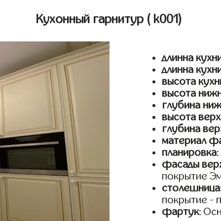
Кухонный гарнитур
( k001)
длинна кухни
длинна кухн
высота кухн
высота ниж
глубина ни
высота верх
глубина вер
материал ф
планировка
фасады верх
покрытие Э
столешница
покрытие - 
фартук
: Ос