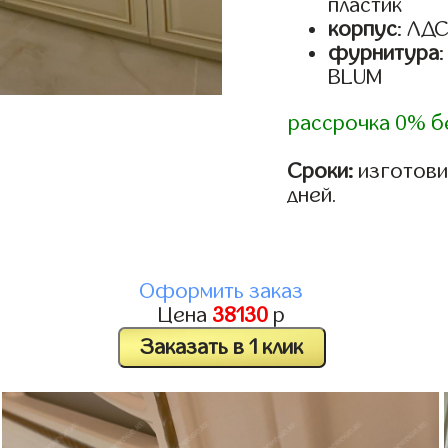
пластик
корпус
: ЛД
фурнитура
BLUM
рассрочка 0% б
Сроки:
изготовим
дней.
Оформить заказ
Цена
38130
р
Заказать в 1 клик