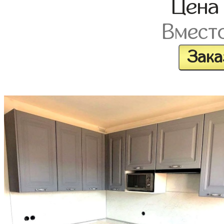
Цен
Вмест
Зака