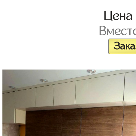
Цен
Вмест
Зака