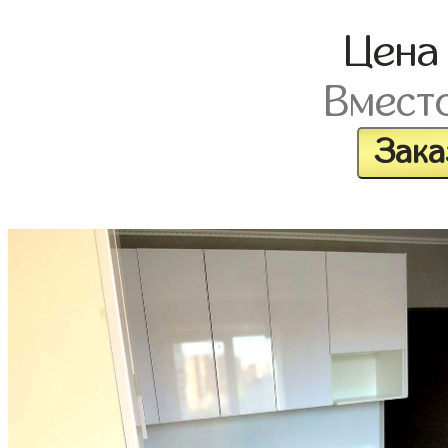
Цен
Вмест
Зака