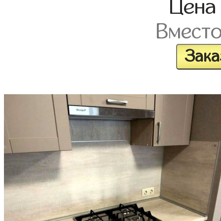
Цен
Вмест
Зака