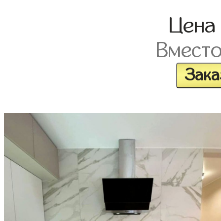
Цен
Вмест
Зака