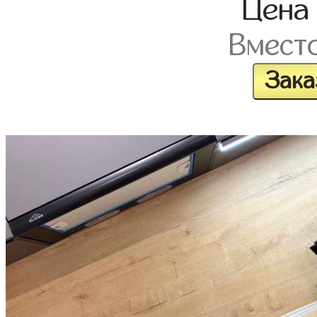
Цен
Вмест
Зака