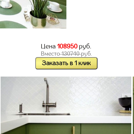
Цена
108950
руб.
Вместо
130740
руб.
Заказать в 1 клик